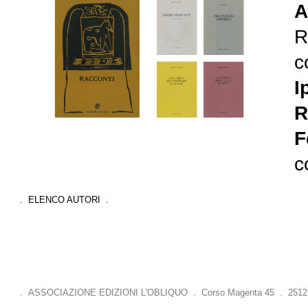
A
R
c
I
R
F
c
. ELENCO AUTORI .
. ASSOCIAZIONE EDIZIONI L'OBLIQUO . Corso Magenta 45 . 25121 