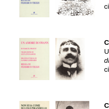
c
C
U
d
c
C