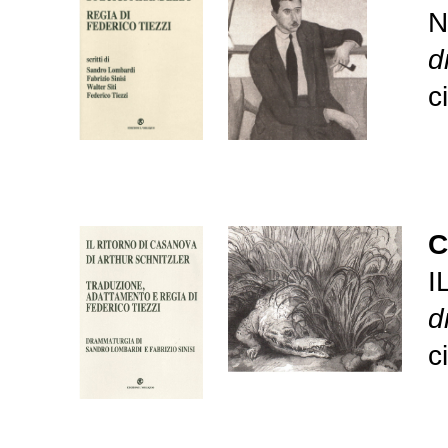
N
d
c
C
I
d
c