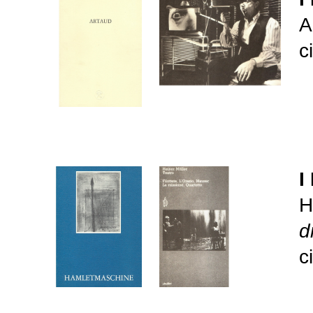
A
c
I
H
d
c