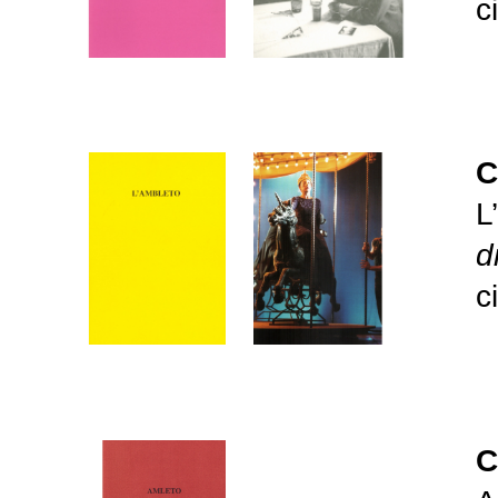
c
C
L
d
c
C