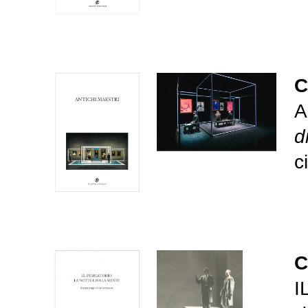
C
A
d
c
C
I