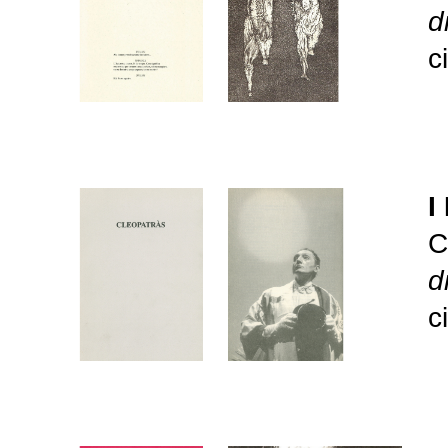
d
c
I
C
d
c