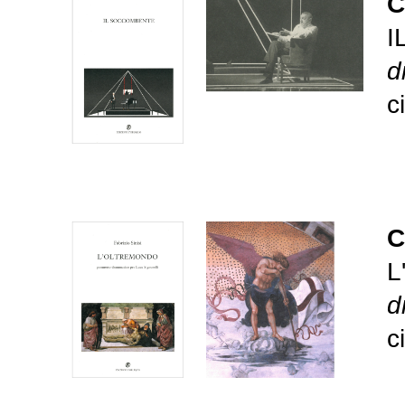
C
I
d
c
C
L
d
c