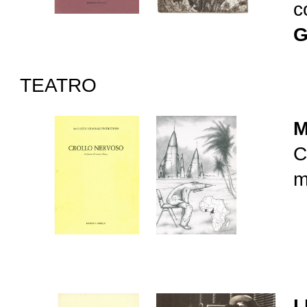
c
G
TEATRO
M
C
m
I