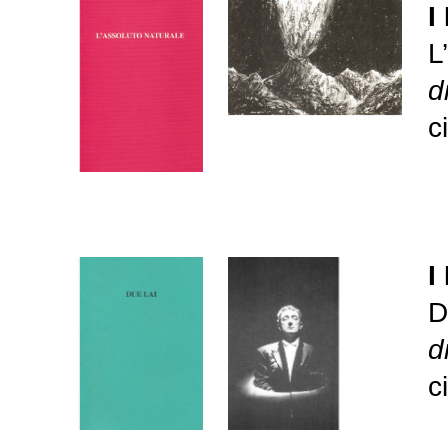
I
L
d
c
I
D
d
c