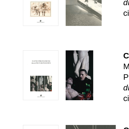
d
c
C
M
P
d
c