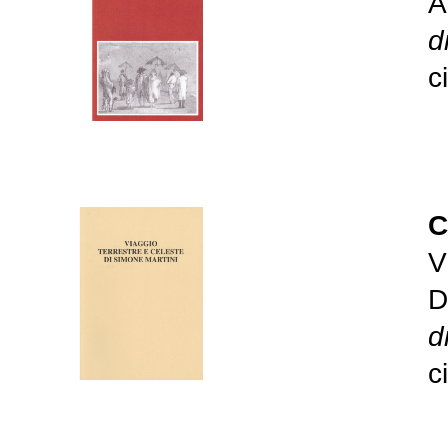
A
d
c
C
V
D
d
c