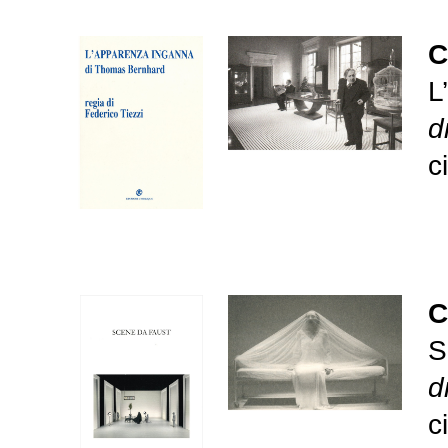
C
L
d
c
C
S
d
c