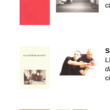
c
S
L
d
c