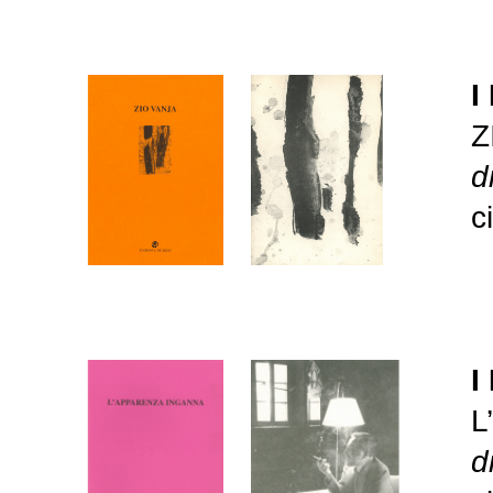
I
Z
d
c
I
L
d