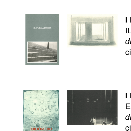
I
I
d
c
I
d
c