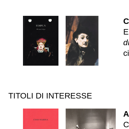
C
E
d
c
TITOLI DI INTERESSE
A
C