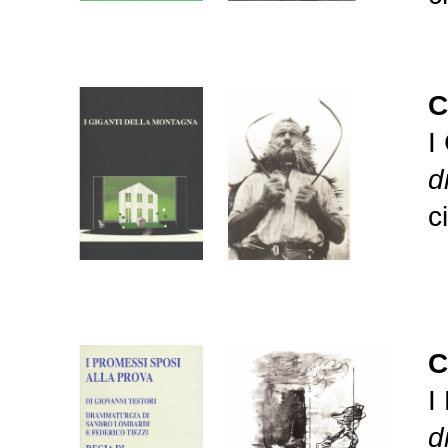
C
I
d
c
C
I
d