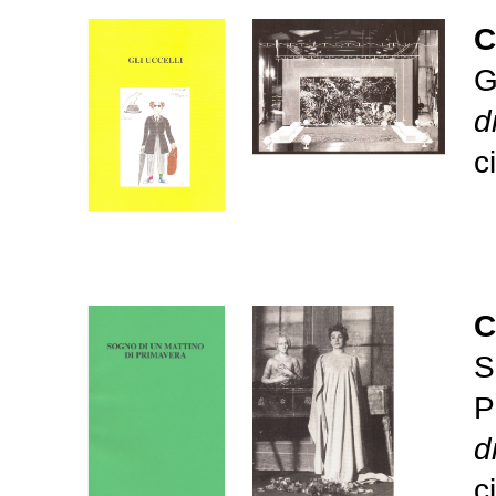
C
G
d
c
C
S
P
d
c