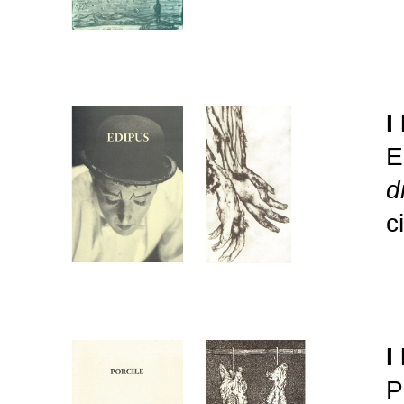
I
E
d
c
I
P