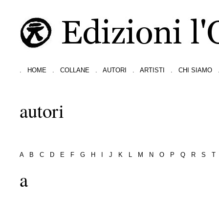
.
HOME
.
COLLANE
.
AUTORI
.
ARTISTI
.
CHI SIAMO
autori
A
B
C
D
E
F
G
H
I
J
K
L
M
N
O
P
Q
R
S
T
a