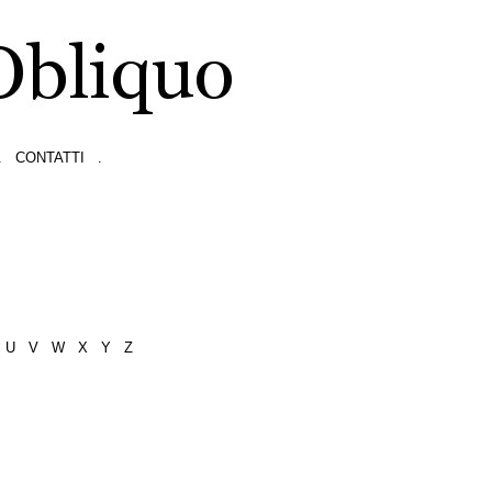
.
CONTATTI
.
U
V
W
X
Y
Z