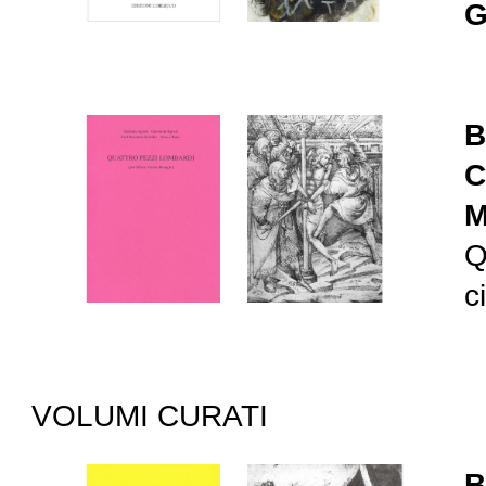
G
B
C
M
Q
c
VOLUMI CURATI
B