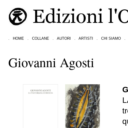
.
HOME
.
COLLANE
.
AUTORI
.
ARTISTI
.
CHI SIAMO
.
Giovanni Agosti
G
L
t
q