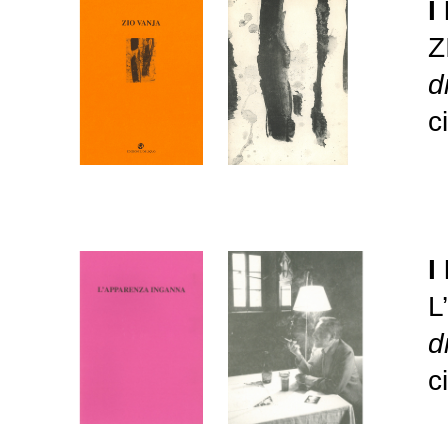
I
Z
d
c
I
L
d
c