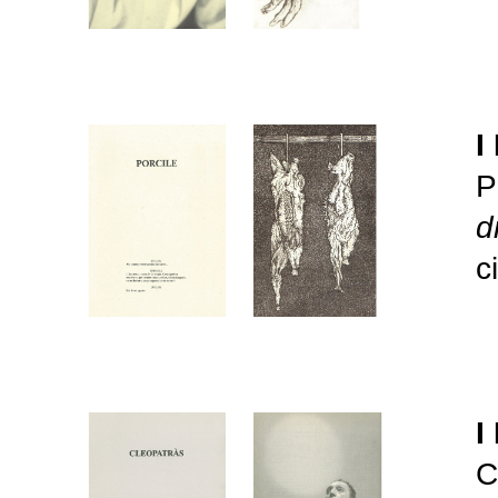
I
P
d
c
I
C