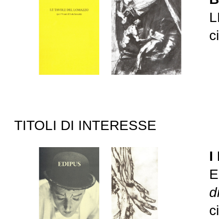
L
c
TITOLI DI INTERESSE
I
E
d
c