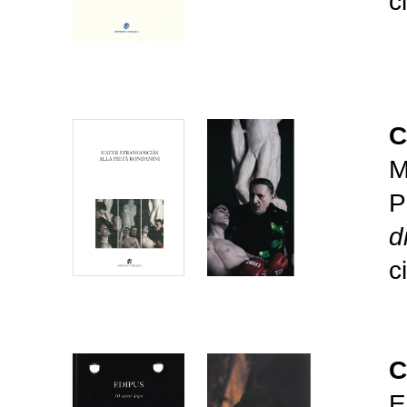
c
C
M
P
d
c
C
E