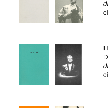
d
c
I
D
d
c