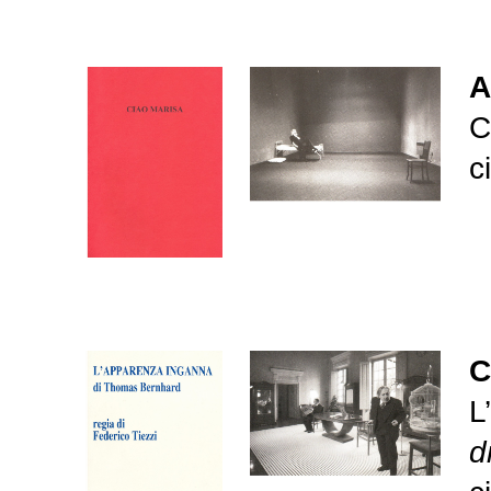
A
C
c
C
L
d