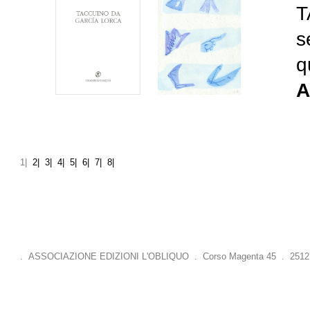
T
s
q
A
1|
2|
3|
4|
5|
6|
7|
8|
. ASSOCIAZIONE EDIZIONI L'OBLIQUO . Corso Magenta 45 . 25121 