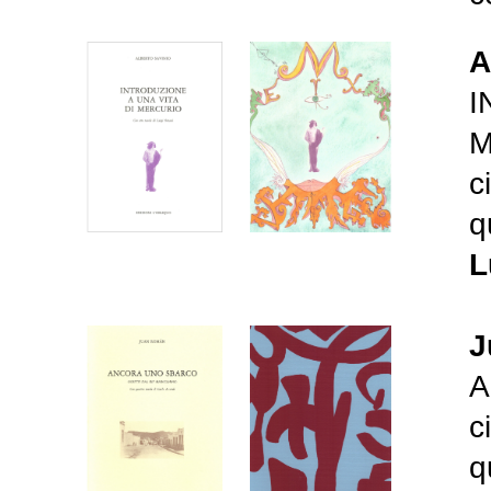
A
I
M
c
q
L
J
A
c
q