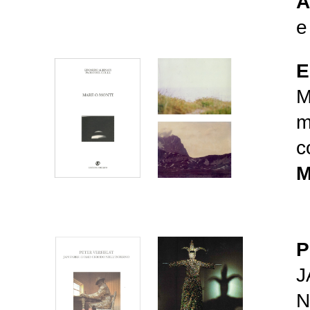
A
E
M
m
c
M
P
J
N