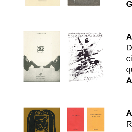
G
A
D
c
q
A
A
R