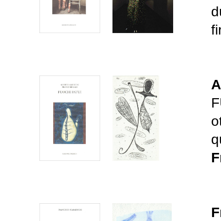
d
f
A
F
o
q
F
F