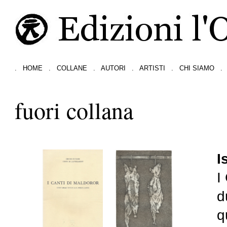
.
HOME
.
COLLANE
.
AUTORI
.
ARTISTI
.
CHI SIAMO
.
fuori collana
I
I
d
q