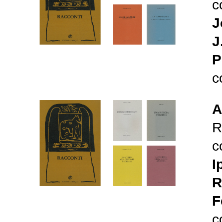
c
J
J
P
c
A
R
c
I
R
F
c