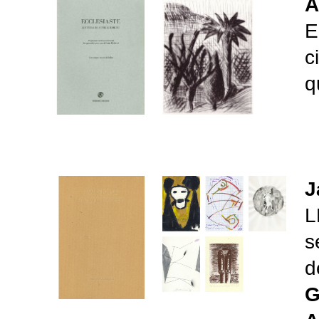
A
E
c
q
J
L
s
d
G