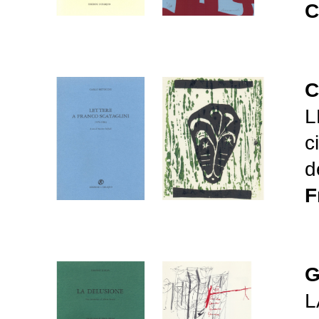
C
C
L
c
d
F
G
L