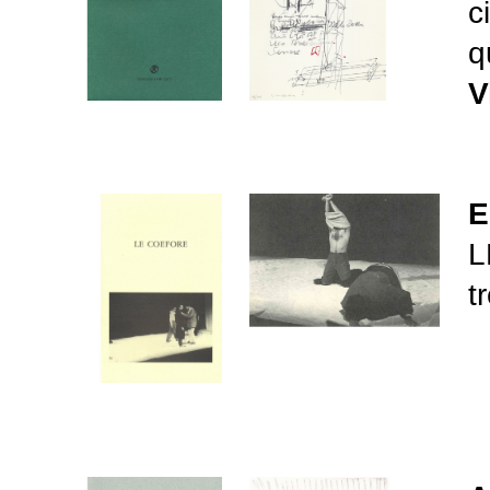
c
q
V
E
L
t