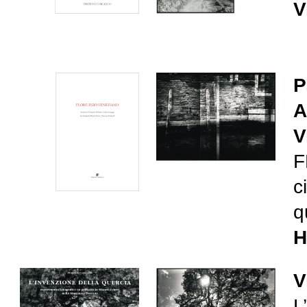
V
P
A
V
F
c
q
H
V
L