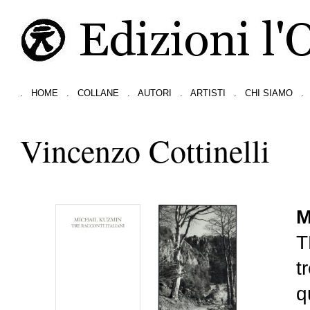
.
HOME
.
COLLANE
.
AUTORI
.
ARTISTI
.
CHI SIAMO
.
Vincenzo Cottinelli
M
T
t
q