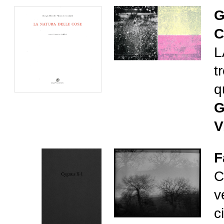
G
C
L
t
q
G
V
F
C
v
c