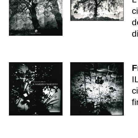
c
d
d
F
I
c
f