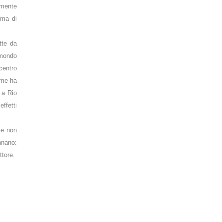
amente
 ma di
tte da
 mondo
 centro
ome ha
 a Rio
ffetti
 e non
nnano:
ttore.