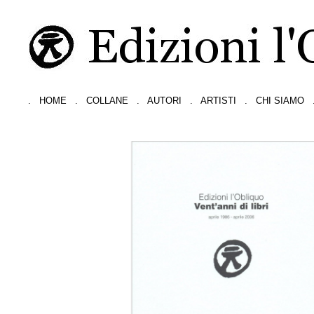
.
HOME
.
COLLANE
.
AUTORI
.
ARTISTI
.
CHI SIAMO