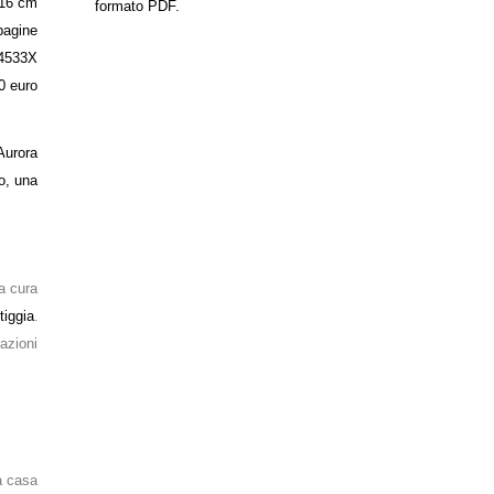
 16 cm
formato PDF.
pagine
4533X
0 euro
Aurora
o, una
 a cura
tiggia
.
razioni
na casa