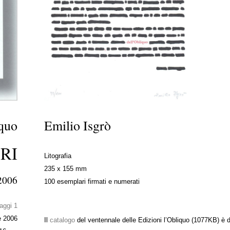
iquo
Emilio Isgrò
BRI
Litografia
235 x 155 mm
 2006
100 esemplari firmati e numerati
aggi 1
e 2006
Il
catalogo
del ventennale delle Edizioni l’Obliquo (1077KB) è d