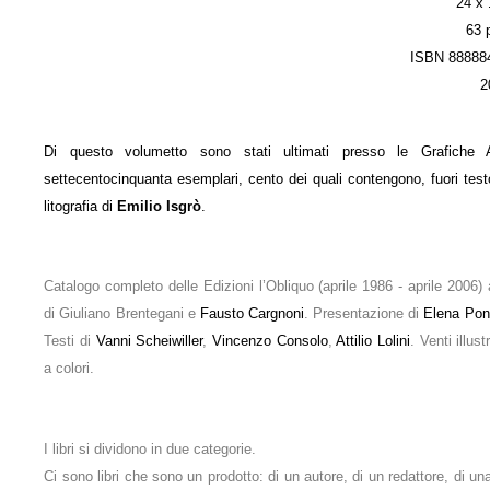
24 x
63 
ISBN 88888
2
Di questo volumetto sono stati ultimati presso le Grafiche 
settecentocinquanta esemplari, cento dei quali contengono, fuori test
litografia di
Emilio Isgrò
.
Catalogo completo delle Edizioni l’Obliquo (aprile 1986 - aprile 2006)
di Giuliano Brentegani e
Fausto Cargnoni
. Presentazione di
Elena Pon
Testi di
Vanni Scheiwiller
,
Vincenzo Consolo
,
Attilio Lolini
. Venti illust
a colori.
I libri si dividono in due categorie.
Ci sono libri che sono un prodotto: di un autore, di un redattore, di u