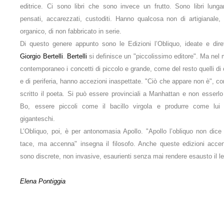
editrice. Ci sono libri che sono invece un frutto. Sono libri lung
pensati, accarezzati, custoditi. Hanno qualcosa non di artigianale,
organico, di non fabbricato in serie.
Di questo genere appunto sono le Edizioni l’Obliquo, ideate e dire
Giorgio Bertelli
.
Bertelli
si definisce un "piccolissimo editore". Ma nel
contemporaneo i concetti di piccolo e grande, come del resto quelli di
e di periferia, hanno accezioni inaspettate. "Ciò che appare non è", c
scritto il poeta. Si può essere provinciali a Manhattan e non esserlo
Bo, essere piccoli come il bacillo virgola e produrre come lui e
giganteschi.
L’Obliquo, poi, è per antonomasia Apollo. "Apollo l’obliquo non dice
tace, ma accenna" insegna il filosofo. Anche queste edizioni acce
sono discrete, non invasive, esaurienti senza mai rendere esausto il le
Elena Pontiggia