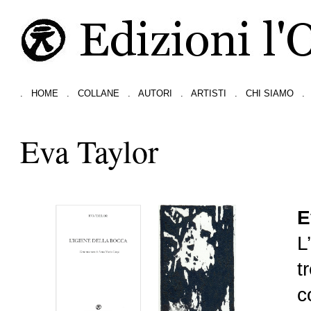
.
HOME
.
COLLANE
.
AUTORI
.
ARTISTI
.
CHI SIAMO
.
Eva Taylor
E
L
t
c