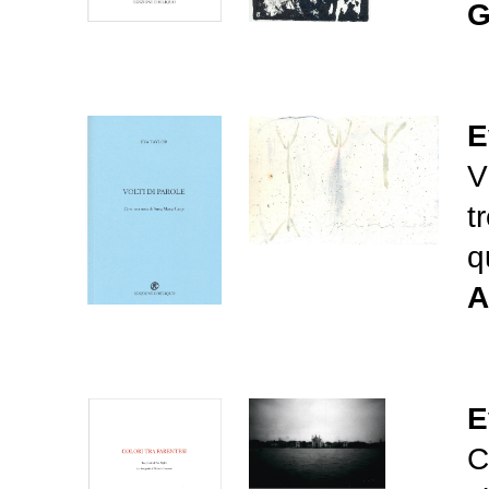
G
E
V
t
q
A
E
C