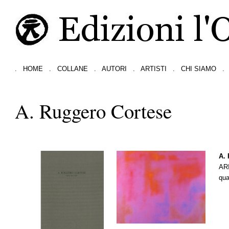
.
HOME
.
COLLANE
.
AUTORI
.
ARTISTI
.
CHI SIAMO
.
A. Ruggero Cortese
A. 
AR
qua