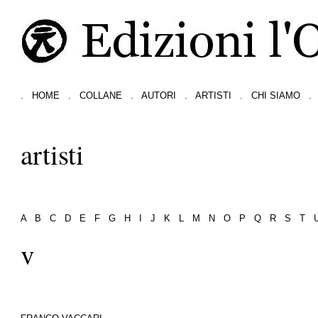
.
HOME
.
COLLANE
.
AUTORI
.
ARTISTI
.
CHI SIAMO
.
artisti
A
B
C
D
E
F
G
H
I
J
K
L
M
N
O
P
Q
R
S
T
v