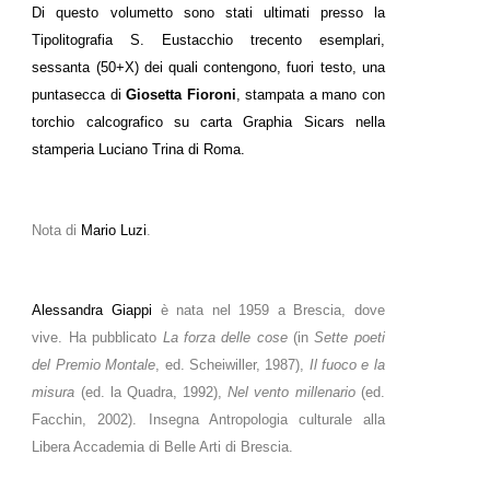
Di questo volumetto sono stati ultimati presso la
Tipolitografia S. Eustacchio trecento esemplari,
sessanta (50+X) dei quali contengono, fuori testo, una
puntasecca di
Giosetta Fioroni
, stampata a mano con
torchio calcografico su carta Graphia Sicars nella
stamperia Luciano Trina di Roma.
Nota di
Mario Luzi
.
Alessandra Giappi
è nata nel 1959 a Brescia, dove
vive. Ha pubblicato
La forza delle cose
(in
Sette poeti
del Premio Montale
, ed. Scheiwiller, 1987),
Il fuoco e la
misura
(ed. la Quadra, 1992),
Nel vento millenario
(ed.
Facchin, 2002). Insegna Antropologia culturale alla
Libera Accademia di Belle Arti di Brescia.