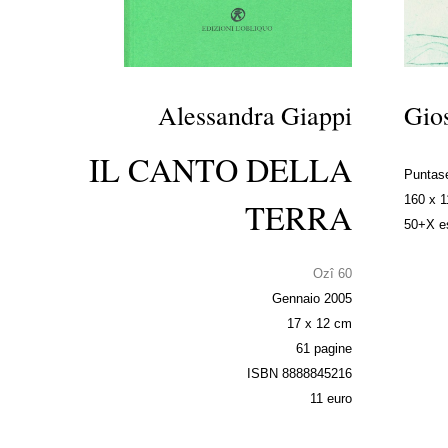
Alessandra Giappi
Gios
IL CANTO DELLA
Puntas
160 x 
TERRA
50+X es
Ozî 60
Gennaio 2005
17 x 12 cm
61 pagine
ISBN 8888845216
11 euro