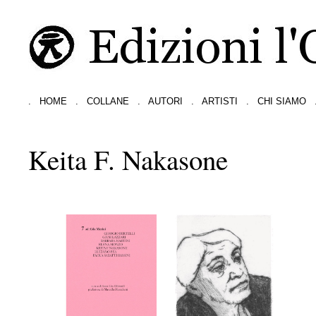
.
HOME
.
COLLANE
.
AUTORI
.
ARTISTI
.
CHI SIAMO
Keita F. Nakasone