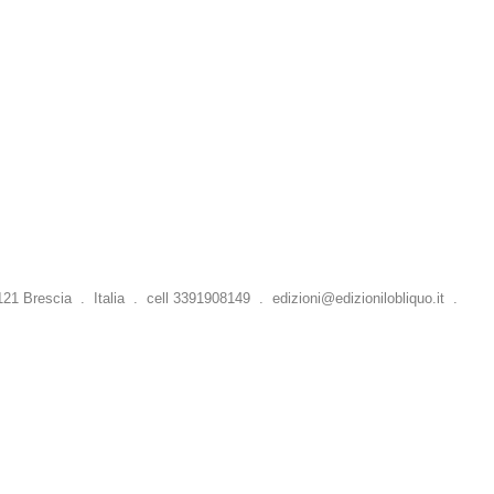
 Brescia . Italia . cell 3391908149 .
edizioni@edizionilobliquo.it
.